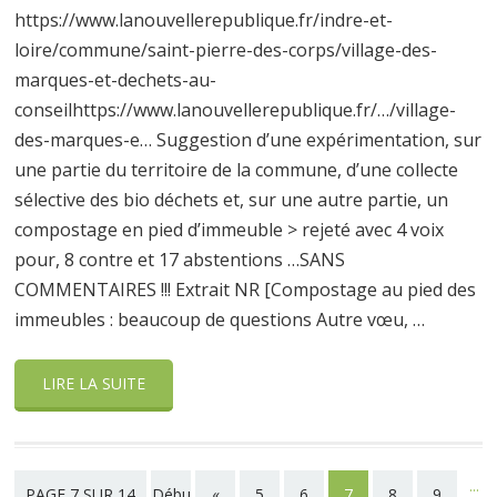
https://www.lanouvellerepublique.fr/indre-et-
loire/commune/saint-pierre-des-corps/village-des-
marques-et-dechets-au-
conseilhttps://www.lanouvellerepublique.fr/…/village-
des-marques-e… Suggestion d’une expérimentation, sur
une partie du territoire de la commune, d’une collecte
sélective des bio déchets et, sur une autre partie, un
compostage en pied d’immeuble > rejeté avec 4 voix
pour, 8 contre et 17 abstentions …SANS
COMMENTAIRES !!! Extrait NR [Compostage au pied des
immeubles : beaucoup de questions Autre vœu, …
LIRE LA SUITE
...
PAGE 7 SUR 14
Débu
«
5
6
7
8
9