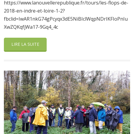
https://www.lanouvellerepublique.fr/tours/les-flops-de-
2018-en-indre-et-loire-1-2?
fbclid=IwAR1nkG74gPcyqx3dE5NiBIclWqpNDrIKFIoPnIu
XwZQKqfjWa17-9Gq4_4c
LIRE LA SUITE