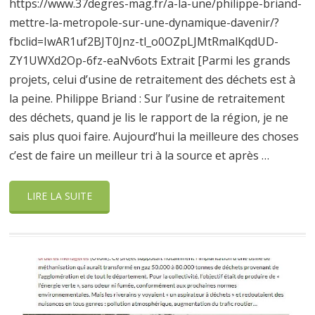
https://www.37degres-mag.fr/a-la-une/philippe-briand-
mettre-la-metropole-sur-une-dynamique-davenir/?
fbclid=IwAR1uf2BJT0Jnz-tl_o0OZpLJMtRmalKqdUD-
ZY1UWXd2Op-6fz-eaNv6ots Extrait [Parmi les grands
projets, celui d’usine de retraitement des déchets est à
la peine. Philippe Briand : Sur l’usine de retraitement
des déchets, quand je lis le rapport de la région, je ne
sais plus quoi faire. Aujourd’hui la meilleure des choses
c’est de faire un meilleur tri à la source et après …
LIRE LA SUITE